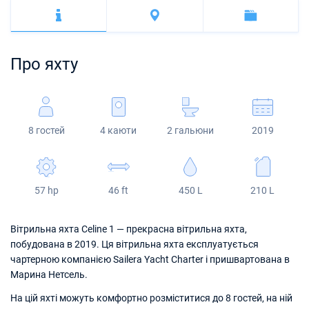
Багами
Корфу
Марина Кастела
Excess
Bali 4.2
Oceanis 46.1
Амальфі
Бодрум
Мартініка
Регіон Мугла
ACI Марина Дубровник
Lagoon
Bali 4.6
Oceanis 51.1
Сент-Люсія
Про яхту
Марина Веруда
Bali
Bali 5.4
Jeanneau 54
Fountaine Pajot
Astrea 42
Sun Odyssey 440
8 гостей
4 каюти
2 гальюни
2019
Leopard
Excess 11
Sun Odyssey 410
Dufour 46 GL
57 hp
46 ft
450 L
210 L
Вітрильна яхта Celine 1 — прекрасна вітрильна яхта,
побудована в 2019. Ця вітрильна яхта експлуатується
чартерною компанією Sailera Yacht Charter і пришвартована в
Марина Нетсель.
На цій яхті можуть комфортно розміститися до 8 гостей, на ній