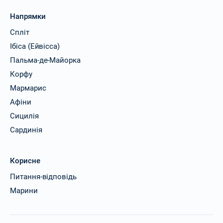
Напрямки
Спліт
Ібіса (Ейвісса)
Пальма-де-Майорка
Корфу
Мармарис
Афіни
Сицилія
Сардинія
Корисне
Питання-відповідь
Марини