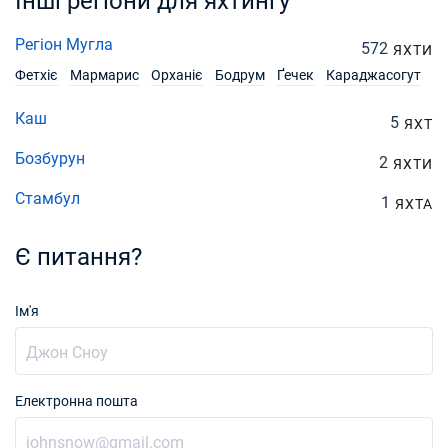
Інші регіони для яхтингу
Регіон Мугла
572
ЯХТИ
Фетхіє
Мармарис
Орханіє
Бодрум
Ґечек
Караджасогут
Каш
5
ЯХТ
Бозбурун
2
ЯХТИ
Стамбул
1
ЯХТА
Є питання?
Ім'я
Електронна пошта