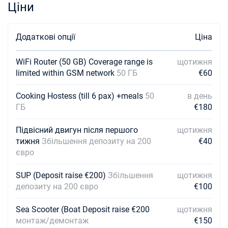
Ціни
16/01/2027 - 23/01/2027
€3100
Забронюйте цю яхту
Додаткові опції
Ціна
23/01/2027 - 30/01/2027
€3100
Забронюйте цю яхту
WiFi Router (50 GB) Coverage range is
щотижня
limited within GSM network
50 ГБ
€60
30/01/2027 - 06/02/2027
€3100
Забронюйте цю яхту
Cooking Hostess (till 6 pax) +meals
50
в день
ГБ
€180
06/02/2027 - 13/02/2027
€3100
Забронюйте цю яхту
Підвісний двигун після першого
щотижня
тижня
Збільшення депозиту на 200
€40
13/02/2027 - 20/02/2027
€3100
євро
Забронюйте цю яхту
SUP (Deposit raise €200)
20/02/2027 - 27/02/2027
Збільшення
щотижня
€3100
Забронюйте цю яхту
депозиту на 200 євро
€100
27/02/2027 - 06/03/2027
Sea Scooter (Boat Deposit raise €200
щотижня
€3100
Забронюйте цю яхту
монтаж/демонтаж
€150