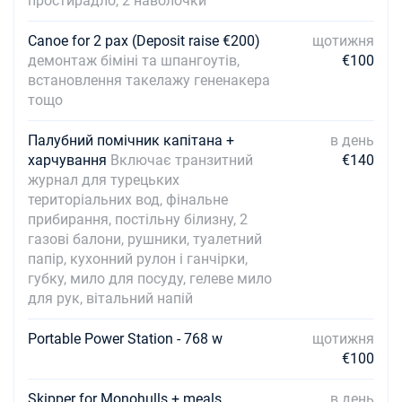
простирадло, 2 наволочки
Canoe for 2 pax (Deposit raise €200)
щотижня
демонтаж біміні та шпангоутів,
€100
встановлення такелажу гененакера
тощо
Палубний помічник капітана +
в день
харчування
Включає транзитний
€140
журнал для турецьких
територіальних вод, фінальне
прибирання, постільну білизну, 2
газові балони, рушники, туалетний
папір, кухонний рулон і ганчірки,
губку, мило для посуду, гелеве мило
для рук, вітальний напій
Portable Power Station - 768 w
щотижня
€100
Skipper for Monohulls + meals
в день