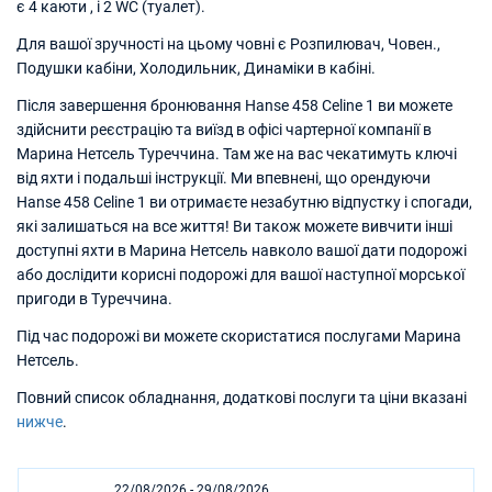
є 4 каюти , і 2 WC (туалет).
Для вашої зручності на цьому човні є Розпилювач, Човен.,
Подушки кабіни, Холодильник, Динаміки в кабіні.
Після завершення бронювання Hanse 458 Celine 1 ви можете
здійснити реєстрацію та виїзд в офісі чартерної компанії в
Марина Нетсель Туреччина. Там же на вас чекатимуть ключі
від яхти і подальші інструкції. Ми впевнені, що орендуючи
Hanse 458 Celine 1 ви отримаєте незабутню відпустку і спогади,
які залишаться на все життя! Ви також можете вивчити інші
доступні яхти в Марина Нетсель навколо вашої дати подорожі
або дослідити корисні подорожі для вашої наступної морської
пригоди в Туреччина.
Під час подорожі ви можете скористатися послугами Марина
Нетсель.
Повний список обладнання, додаткові послуги та ціни вказані
нижче
.
22/08/2026 - 29/08/2026