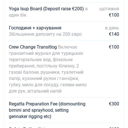
06/03/2027 - 13/03/2027
€3100
Yoga Isup Board (Deposit raise €200)
в
щотижня
Забронюйте цю яхту
один бік
€100
13/03/2027 - 20/03/2027
€3100
Господиня + харчування
в день
Забронюйте цю яхту
Збільшення депозиту на 200 євро
€140
20/03/2027 - 27/03/2027
€3100
Crew Change Transitlog
Забронюйте цю яхту
Включає
€100
транзитний журнал для турецьких
27/03/2027 - 03/04/2027
територіальних вод, фінальне
€3100
Забронюйте цю яхту
прибирання, постільну білизну, 2
газові балони, рушники, туалетний
папір, кухонний рулон і ганчірки,
губку, мило для посуду, гелеве мило
для рук, вітальний напій
Regatta Preparation Fee (dismounting
€300
bimini and sprayhood, setting
gennaker rigging etc)