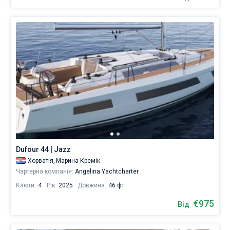
Dufour 44 | Jazz
Хорватія,
Марина Кремік
Чартерна компанія:
Angelina Yachtcharter
Каюти:
4
Рік:
2025
Довжина:
46 фт
€975
Від