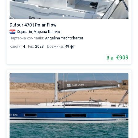
Dufour 470 | Polar Flow
Хорватія,
Марина Кремік
Чартерна компанія:
Angelina Yachtcharter
Каюти:
4
Рік:
2023
Довжина:
49 фт
€909
Від