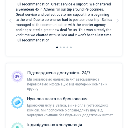
Full recommendation. Great service & support. We chartered
I to
a Beneteau 45 in Athens for our trip around Peloponnes.
rent
ve.
Great service and perfect customer support from beginning
with
t
to the end. Due to corona we had to postpone our trip - Sailica
my 
managed all the communication with the charter agency
com
and negotiated a great new deal for us. This was already the
rece
2nd time we charted with Sailica and it won't be the last time.
mari
Full recommendation
over
Підтверджена доступність 24/7
Ми оновлюємо наявність яхт автоматично і
перевіряємо інформацію від чартерних компаній
вручну
Нульова плата за бронювання
Бронюючи яхту в Sailica, ви не сплачуєте жодних
комісій. Ми пропонуємо справедливу ціну від
чартерної компанії без будь-яких додаткових витрат.
Індивідуальна консультація