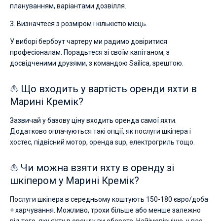
плануванням, варіантами дозвілля.
3. Визначтеся з розміром і кількістю місць.
У виборі бербоут чартеру ми радимо довіритися
професіоналам. Порадьтеся зі своїм капітаном, з
досвідченими друзями, з командою Sailica, зрештою.
⛵ Що входить у вартість оренди яхти в
Марині Кремік?
Зазвичай у базову ціну входить оренда самої яхти.
Додатково оплачуються такі опції, як послуги шкіпера і
хостес, підвісний мотор, оренда sup, електрогриль тощо.
⛵ Чи можна взяти яхту в оренду зі
шкіпером у Марині Кремік?
Послуги шкіпера в середньому коштують 150-180 євро/доба
+ харчування. Можливо, трохи більше або менше залежно