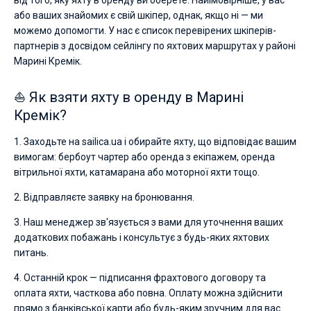
від того, яку яхту в оренду ви оберете. Найімовірніше, у вас
або ваших знайомих є свій шкіпер, однак, якщо ні — ми
можемо допомогти. У нас є список перевірених шкіперів-
партнерів з досвідом сейлінгу по яхтових маршрутах у районі
Марині Кремік.
⛵ Як взяти яхту в оренду в Марині
Кремік?
1. Заходьте на sailica.ua і обирайте яхту, що відповідає вашим
вимогам: бербоут чартер або оренда з екіпажем, оренда
вітрильної яхти, катамарана або моторної яхти тощо.
2. Відправляєте заявку на бронювання.
3. Наш менеджер зв'язується з вами для уточнення ваших
додаткових побажань і консультує з будь-яких яхтових
питань.
4. Останній крок — підписання фрахтового договору та
оплата яхти, часткова або повна. Оплату можна здійснити
прямо з банківської карти або будь-яким зручним для вас