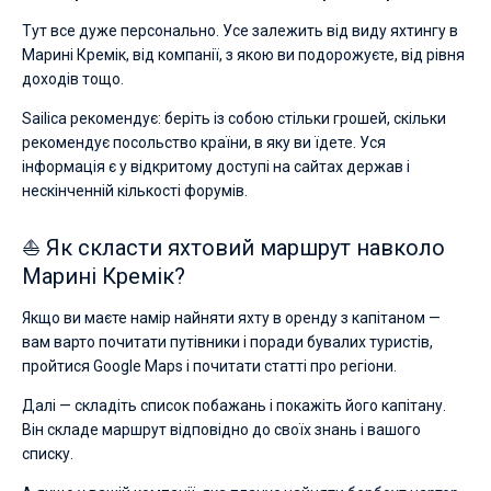
Тут все дуже персонально. Усе залежить від виду яхтингу в
Марині Кремік, від компанії, з якою ви подорожуєте, від рівня
доходів тощо.
Sailica рекомендує: беріть із собою стільки грошей, скільки
рекомендує посольство країни, в яку ви їдете. Уся
інформація є у відкритому доступі на сайтах держав і
нескінченній кількості форумів.
⛵ Як скласти яхтовий маршрут навколо
Марині Кремік?
Якщо ви маєте намір найняти яхту в оренду з капітаном —
вам варто почитати путівники і поради бувалих туристів,
пройтися Google Maps і почитати статті про регіони.
Далі — складіть список побажань і покажіть його капітану.
Він складе маршрут відповідно до своїх знань і вашого
списку.