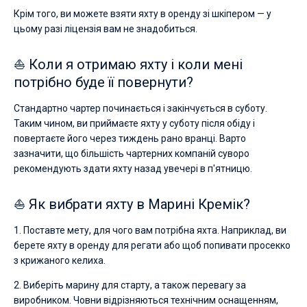
Крім того, ви можете взяти яхту в оренду зі шкіпером — у
цьому разі ліцензія вам не знадобиться.
⛵ Коли я отримаю яхту і коли мені
потрібно буде її повернути?
Стандартно чартер починається і закінчується в суботу.
Таким чином, ви приймаєте яхту у суботу після обіду і
повертаєте його через тиждень рано вранці. Варто
зазначити, що більшість чартерних компаній суворо
рекомендують здати яхту назад увечері в п'ятницю.
⛵ Як вибрати яхту в Марині Кремік?
1. Поставте мету, для чого вам потрібна яхта. Наприклад, ви
берете яхту в оренду для регати або щоб попивати просекко
з крижаного келиха.
2. Виберіть марину для старту, а також перевагу за
виробником. Човни відрізняються технічним оснащенням,