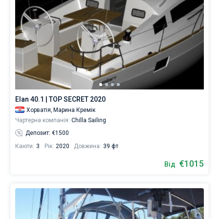
Elan 40.1 | TOP SECRET 2020
Хорватія,
Марина Кремік
Чартерна компанія:
Chilla Sailing
Депозит: €1500
Каюти:
3
Рік:
2020
Довжина:
39 фт
€1015
Від