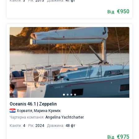
Каюти:
3
Рік:
2013
Довжина:
41 фт
€950
Від
Oceanis 46.1 | Zeppelin
Хорватія,
Марина Кремік
Чартерна компанія:
Angelina Yachtcharter
Каюти:
4
Рік:
2024
Довжина:
48 фт
€975
Від