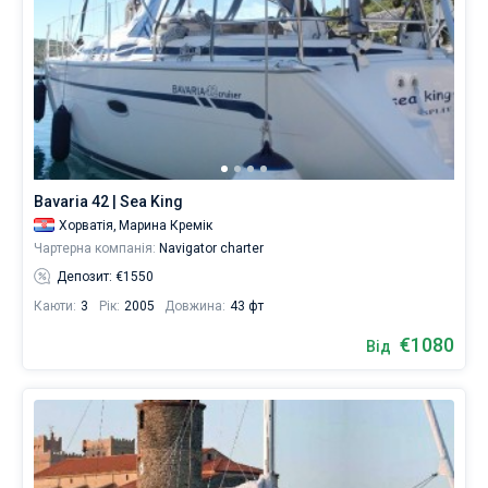
Bavaria 42 | Sea King
Хорватія,
Марина Кремік
Чартерна компанія:
Navigator charter
Депозит: €1550
Каюти:
3
Рік:
2005
Довжина:
43 фт
€1080
Від