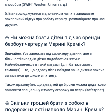
способом (SWIFT, Western Union і т. д.)
5. Ви насолоджуєтеся відпочинком на яхті, залишаєте
захопливий відгук про роботу сервісу і розповідаєте про нас
друзям.
⛵ Чи можна брати дітей під час оренди
бербоут чартеру в Марині Кремік?
Звичайно. Усе залежить від характеру дитини, але в
більшості випадків дітям подобається яхтинг.
Найнебезпечніше в такій ситуації (для батьківського
гаманця) — те, що одразу після поїздки ваша дитина захоче
записатися до школи з яхтингу.
Також враховуйте, що для дітей до 5 років можна додатково
замовити спеціальну сітчасту огорожу на леєри (safety net).
⛵ Скільки грошей брати з собою в
подорож на яхті навколо Марині Кремік?