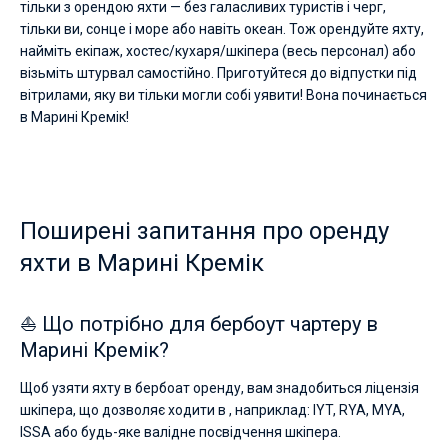
тільки з орендою яхти — без галасливих туристів і черг,
тільки ви, сонце і море або навіть океан. Тож орендуйте яхту,
найміть екіпаж, хостес/кухаря/шкіпера (весь персонал) або
візьміть штурвал самостійно. Приготуйтеся до відпустки під
вітрилами, яку ви тільки могли собі уявити! Вона починається
в Марині Кремік!
Поширені запитання про оренду
яхти в Марині Кремік
⛵ Що потрібно для бербоут чартеру в
Марині Кремік?
Щоб узяти яхту в бербоат оренду, вам знадобиться ліцензія
шкіпера, що дозволяє ходити в , наприклад: IYT, RYA, MYA,
ISSA або будь-яке валідне посвідчення шкіпера.