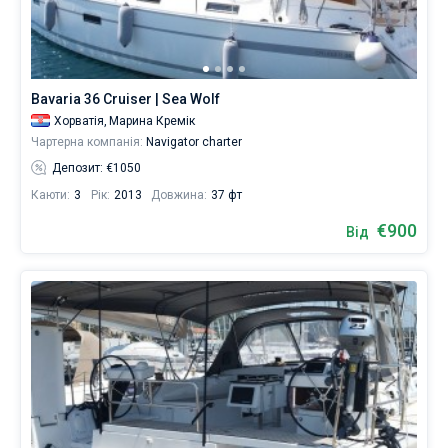
містить
132
Без шкіпера
човнів
від
Зі шкіпером
629
Bavaria 36 Cruiser | Sea Wolf
€
для
Хорватія,
Марина Кремік
Показати результати(132)
вітрильного
Чартерна компанія:
Navigator charter
відпочинку
Депозит: €1050
та
незабутньої
Каюти:
3
Рік:
2013
Довжина:
37 фт
подорожі.
€900
Від