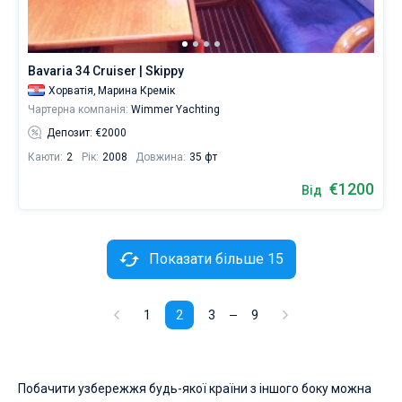
Bavaria 34 Cruiser | Skippy
Хорватія,
Марина Кремік
Чартерна компанія:
Wimmer Yachting
Депозит: €2000
Каюти:
2
Рік:
2008
Довжина:
35 фт
€1200
Від
Показати більше 15
1
2
3
9
Побачити узбережжя будь-якої країни з іншого боку можна