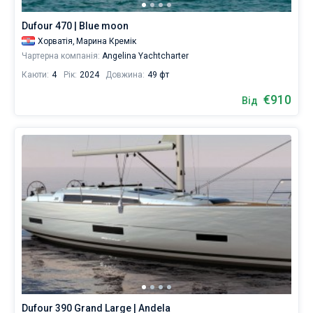
Dufour 470 | Blue moon
Хорватія,
Марина Кремік
Чартерна компанія:
Angelina Yachtcharter
Каюти:
4
Рік:
2024
Довжина:
49 фт
€910
Від
Dufour 390 Grand Large | Andela