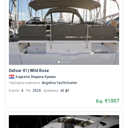
Dufour 41 | Wild Rose
Хорватія,
Марина Кремік
Чартерна компанія:
Angelina Yachtcharter
Каюти:
4
Рік:
2024
Довжина:
42 фт
€1007
Від